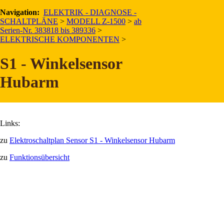
Navigation:
Beschreibung und Anordnung
ELEKTRIK - DIAGNOSE -
SCHALTPLÄNE
>
MODELL Z-1500
>
ab
Winkelsensor
S1
am Hubarm aktiviert
Drucksensor
S5
am
Serien-Nr. 383818 bis 389336
>
Hubzylinder, wenn:
ELEKTRISCHE KOMPONENTEN
>
Hubarm sich unterhalb der horizontalen Ebene befindet.
S1 - Winkelsensor
Hubarm
Links:
zu
Elektroschaltplan Sensor S1 - Winkelsensor Hubarm
zu
Funktionsübersicht