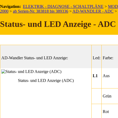
Navigation:
Allgemeine Information
ELEKTRIK - DIAGNOSE - SCHALTPLÄNE
>
MOD
2000
>
ab Serien-Nr. 383818 bis 389336
>
AD-WANDLER - ADC
>
Am Analog-Digital-Wandler ADC) befinden sich vier LEDs, die seinen
aktuellen Status und eventuelle Fehler anzeigen.
Status- und LED Anzeige - ADC
In der folgenden Tabelle sind die häufigsten Status aufgeführt.
AD-Wandler Status- und LED Anzeige:
Led:
Farbe:
L1
Aus
Status- und LED Anzeige (ADC)
Grün
Rot