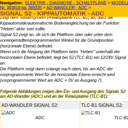
Navigation:
ELEKTRIK - DIAGNOSE - SCHALTPLÄNE
>
MODELL
Nr. 383818 bis 389336
>
AD-WANDLER - ADC
>
Signal S2
SIGNAL S2 - KIPPAUTOMATIK - ADC
Zeigt dem Steuersystem (Relaisplatine TLC-B1) an, dass die
Kippautomatik/automatische Bodenangleichung bei der Funktion
"Heben" aktiv sein sollte.
Signal S2 zeigt an, ob sich die Plattform über oder unter dem
voreingestellten/programmierten Winkel für die Grundposition
(horizontale Ebene) befindet.
Wenn sich die Neigung der Plattform beim "Heben" unterhalb der
horizontalen Ebene befindet, liegt bei S2 (TLC-B1) ein 12/24V Signal
an.
Die Plattform neigt dann solange nach oben, bis am ADC der
vorprogrammierte Wert für die horizontale Ebene erreicht wird
(vorprogrammierter Wert am ADC = 0V an Ausgang 7).
Folgende Abbildungen zeigen den Ein- und Ausgang des Signals S2
am AD-Wandler (ADC) und an der Relaisplatine (TLC-B1):
AD-WANDLER SIGNAL S2:
TLC-B1 SIGNAL S2:
ADC
TLC-B