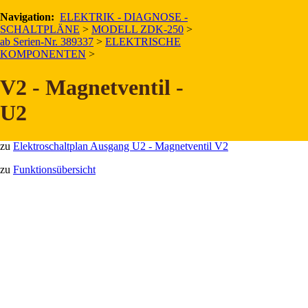
Navigation:
Beschreibung und Anordnung
ELEKTRIK - DIAGNOSE -
SCHALTPLÄNE
>
MODELL ZDK-250
>
Magnetventil V2 - zuständig für die
Funktionen
"Heben" und
ab Serien-Nr. 389337
>
ELEKTRISCHE
"Senken" - ist am Ventilblock des Hydraulik-Aggregates angebracht.
KOMPONENTEN
>
V2 - Magnetventil -
U2
Link:
zu
Elektroschaltplan Ausgang U2 - Magnetventil V2
zu
Funktionsübersicht