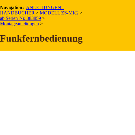
Navigation:
ANLEITUNGEN -
HANDBÜCHER
>
MODELL ZS-MK2
>
Für Ansicht und Download der Montageanleitung bitte unten den
ab Serien-Nr. 383859
>
gewünschten Link anklicken:
Montageanleitungen
>
Funkfernbedienung
DE - Montageanleitung Funk Cobra HT.1400